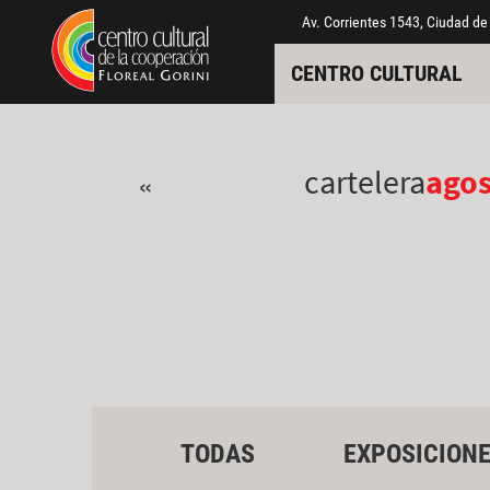
Pasar al contenido principal
Jump to main content
Av. Corrientes 1543, Ciudad de
CENTRO CULTURAL
cartelera
ago
«
TODAS
EXPOSICION