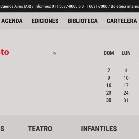
 Buenos Aires (AR) / Informes: 011 5077-8000 o 011 6091-7000 / Boletería interno
AGENDA
EDICIONES
BIBLIOTECA
CARTELERA
sto
»
DOM
LUN
2
3
9
10
16
17
23
24
30
31
ES
TEATRO
INFANTILES