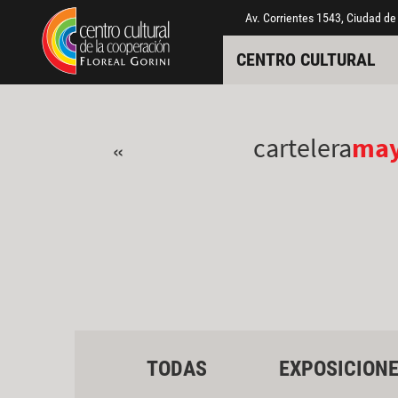
Pasar al contenido principal
Jump to main content
Av. Corrientes 1543, Ciudad de
CENTRO CULTURAL
cartelera
ma
«
TODAS
EXPOSICION