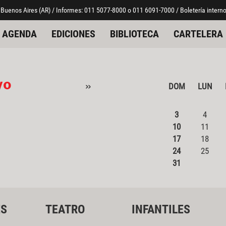
 Buenos Aires (AR) / Informes: 011 5077-8000 o 011 6091-7000 / Boletería interno
AGENDA
EDICIONES
BIBLIOTECA
CARTELERA
yo
»
DOM
LUN
3
4
10
11
17
18
24
25
31
ES
TEATRO
INFANTILES