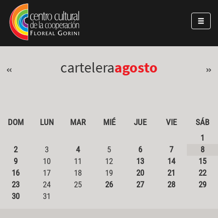
Pasar al contenido principal
Jump to main content
cartelera
agosto
«
»
DOM
LUN
MAR
MIÉ
JUE
VIE
SÁB
1
2
3
4
5
6
7
8
9
10
11
12
13
14
15
16
17
18
19
20
21
22
23
24
25
26
27
28
29
30
31