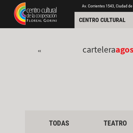
Pasar al contenido principal
Jump to main content
Av. Corrientes 1543, Ciudad de
CENTRO CULTURAL
cartelera
ago
«
TODAS
TEATRO