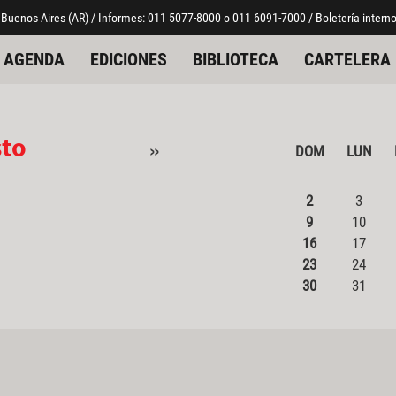
 Buenos Aires (AR) / Informes: 011 5077-8000 o 011 6091-7000 / Boletería interno
AGENDA
EDICIONES
BIBLIOTECA
CARTELERA
sto
»
DOM
LUN
2
3
9
10
16
17
23
24
30
31