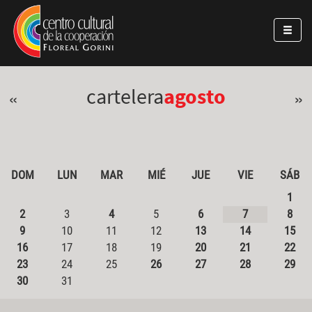
Pasar al contenido principal
Jump to main content
cartelera
agosto
«
»
DOM
LUN
MAR
MIÉ
JUE
VIE
SÁB
1
2
3
4
5
6
7
8
9
10
11
12
13
14
15
16
17
18
19
20
21
22
23
24
25
26
27
28
29
30
31