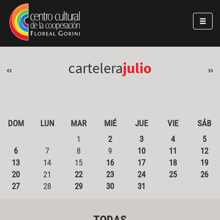
Pasar al contenido principal
Jump to main content
cartelera
julio
«
»
DOM
LUN
MAR
MIÉ
JUE
VIE
SÁB
1
2
3
4
5
6
7
8
9
10
11
12
13
14
15
16
17
18
19
20
21
22
23
24
25
26
27
28
29
30
31