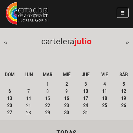
Pasar al contenido principal
Jump to main content
cartelera
julio
«
»
DOM
LUN
MAR
MIÉ
JUE
VIE
SÁB
1
2
3
4
5
6
7
8
9
10
11
12
13
14
15
16
17
18
19
20
21
22
23
24
25
26
27
28
29
30
31