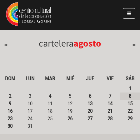
Pasar al contenido principal
Jump to main content
cartelera
agosto
«
»
DOM
LUN
MAR
MIÉ
JUE
VIE
SÁB
1
2
3
4
5
6
7
8
9
10
11
12
13
14
15
16
17
18
19
20
21
22
23
24
25
26
27
28
29
30
31