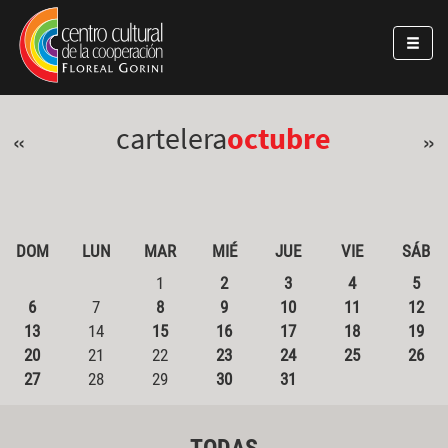
Pasar al contenido principal
Jump to main content
cartelera
octubre
«
»
DOM
LUN
MAR
MIÉ
JUE
VIE
SÁB
1
2
3
4
5
6
7
8
9
10
11
12
13
14
15
16
17
18
19
20
21
22
23
24
25
26
27
28
29
30
31