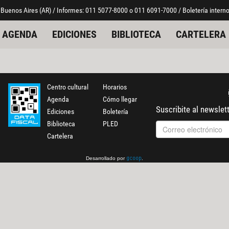
 Buenos Aires (AR) / Informes: 011 5077-8000 o 011 6091-7000 / Boletería interno
AGENDA
EDICIONES
BIBLIOTECA
CARTELERA
Centro cultural
Horarios
Agenda
Cómo llegar
Suscribite al newslet
Ediciones
Boletería
Biblioteca
PLED
Cartelera
Desarrollado por
.
gcoop