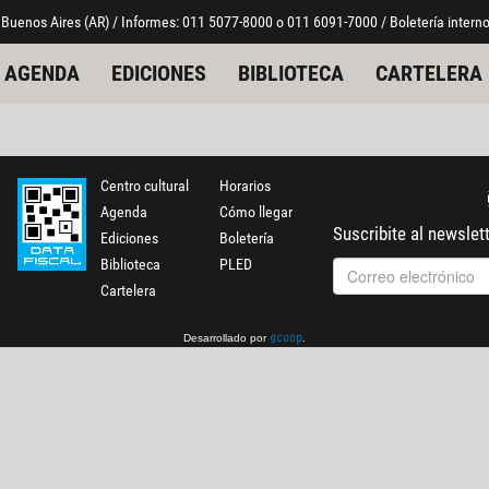
 Buenos Aires (AR) / Informes: 011 5077-8000 o 011 6091-7000 / Boletería interno
AGENDA
EDICIONES
BIBLIOTECA
CARTELERA
Centro cultural
Horarios
Agenda
Cómo llegar
Suscribite al newslet
Ediciones
Boletería
Biblioteca
PLED
Cartelera
Desarrollado por
.
gcoop