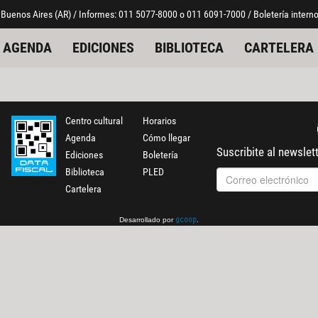
 Buenos Aires (AR) / Informes: 011 5077-8000 o 011 6091-7000 / Boletería interno
AGENDA
EDICIONES
BIBLIOTECA
CARTELERA
Centro cultural
Horarios
Agenda
Cómo llegar
Suscribite al newslet
Ediciones
Boletería
Biblioteca
PLED
Cartelera
Desarrollado por
.
gcoop