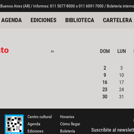
 Buenos Aires (AR) / Informes: 011 5077-8000 o 011 6091-7000 / Boletería interno
AGENDA
EDICIONES
BIBLIOTECA
CARTELERA
sto
»
DOM
LUN
2
3
9
10
16
17
23
24
30
31
Centro cultural
Horarios
Agenda
Cómo llegar
Suscribite al newslet
Ediciones
Boletería