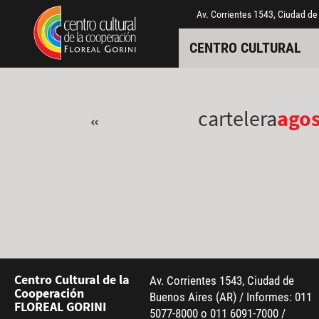
Pasar al contenido principal
Jump to main content
Av. Corrientes 1543, Ciudad de
CENTRO CULTURAL
cartelera
ago
«
Centro Cultural de la
Av. Corrientes 1543, Ciudad de
Cooperación
Buenos Aires (AR) / Informes: 011
FLOREAL GORINI
5077-8000 o 011 6091-7000 /