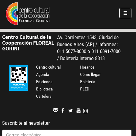
Pasar al contenido principal
Jump to main content
Centro Cultural de la
Av. Corrientes 1543, Ciudad de
Cooperación FLOREAL
Buenos Aires (AR) / Informes:
GORINI
011 5077-8000 o 011 6091-7000
/ Boletería interno 8313
Centro cultural
Horarios
Agenda
Cómo llegar
Ediciones
Boletería
Biblioteca
PLED
Cartelera
Suscribite al newsletter