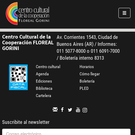
Pasar al contenido principal
Jump to main content
Centro Cultural de la
Av. Corrientes 1543, Ciudad de
Cooperación FLOREAL
Buenos Aires (AR) / Informes:
GORINI
011 5077-8000 o 011 6091-7000
/ Boletería interno 8313
Centro cultural
Horarios
Agenda
Cómo llegar
Ediciones
Boletería
Biblioteca
PLED
Cartelera
Suscribite al newsletter