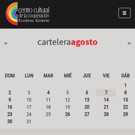
Pasar al contenido principal
Jump to main content
cartelera
agosto
«
»
DOM
LUN
MAR
MIÉ
JUE
VIE
SÁB
1
2
3
4
5
6
7
8
9
10
11
12
13
14
15
16
17
18
19
20
21
22
23
24
25
26
27
28
29
30
31