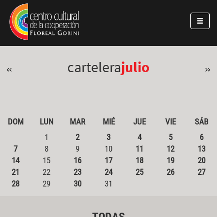
Pasar al contenido principal
Jump to main content
cartelera
julio
«
»
DOM
LUN
MAR
MIÉ
JUE
VIE
SÁB
1
2
3
4
5
6
7
8
9
10
11
12
13
14
15
16
17
18
19
20
21
22
23
24
25
26
27
28
29
30
31