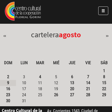
Pasar al contenido principal
Jump to main content
cartelera
agosto
«
»
DOM
LUN
MAR
MIÉ
JUE
VIE
SÁB
1
2
3
4
5
6
7
8
9
10
11
12
13
14
15
16
17
18
19
20
21
22
23
24
25
26
27
28
29
30
31
Centro Cultural de la
Av. Corrientes 1543, Ciudad de