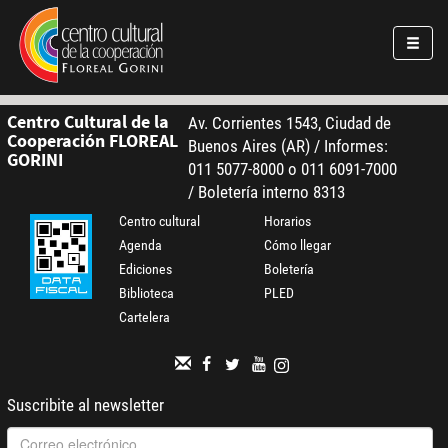
Pasar al contenido principal
Jump to main content
Centro Cultural de la
Av. Corrientes 1543, Ciudad de
Cooperación FLOREAL
Buenos Aires (AR) / Informes:
GORINI
011 5077-8000 o 011 6091-7000
/ Boletería interno 8313
Centro cultural
Horarios
Agenda
Cómo llegar
Ediciones
Boletería
Biblioteca
PLED
Cartelera
Suscribite al newsletter