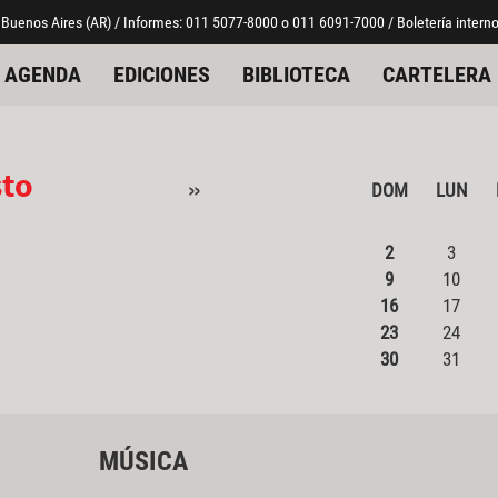
 Buenos Aires (AR) / Informes: 011 5077-8000 o 011 6091-7000 / Boletería interno
AGENDA
EDICIONES
BIBLIOTECA
CARTELERA
sto
»
DOM
LUN
2
3
9
10
16
17
23
24
30
31
MÚSICA