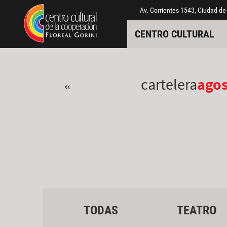
Pasar al contenido principal
Jump to main content
Av. Corrientes 1543, Ciudad de
CENTRO CULTURAL
cartelera
ago
«
TODAS
TEATRO