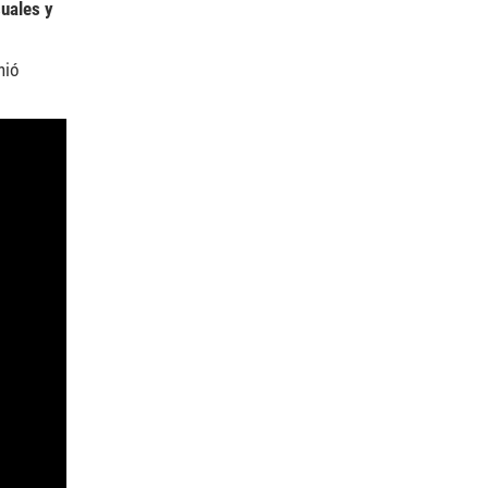
suales y
nió