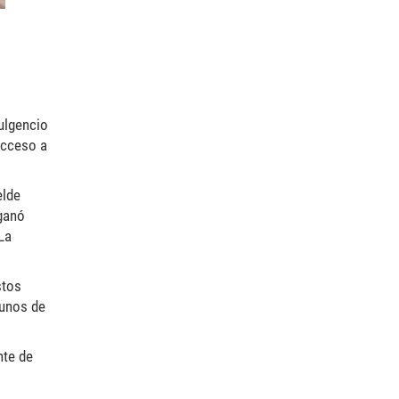
ulgencio
acceso a
elde
 ganó
La
stos
gunos de
nte de