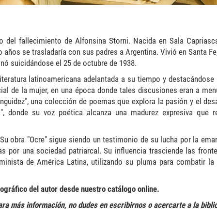
 del fallecimiento de Alfonsina Storni. Nacida en Sala Capriasc
o años se trasladaría con sus padres a Argentina. Vivió en Santa Fe
inó suicidándose el 25 de octubre de 1938.
literatura latinoamericana adelantada a su tiempo y destacándose 
ial de la mujer, en una época donde tales discusiones eran a men
nguidez", una colección de poemas que explora la pasión y el de
s", donde su voz poética alcanza una madurez expresiva que re
. Su obra "Ocre" sigue siendo un testimonio de su lucha por la ema
 por una sociedad patriarcal. Su influencia trasciende las fronte
minista de América Latina, utilizando su pluma para combatir la i
ográfico del autor desde nuestro catálogo online.
ra más información, no dudes en escribirnos o acercarte a la bibli