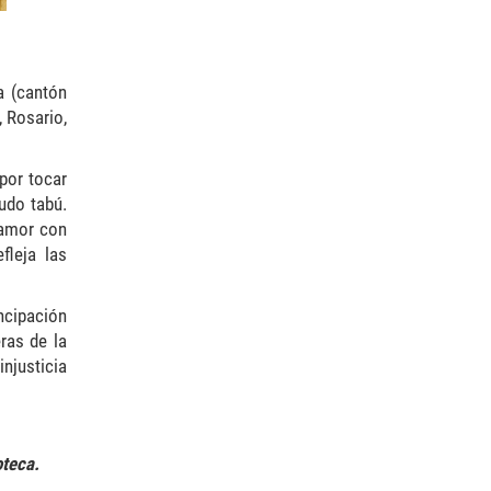
a (cantón
, Rosario,
por tocar
udo tabú.
samor con
fleja las
ncipación
ras de la
njusticia
oteca.