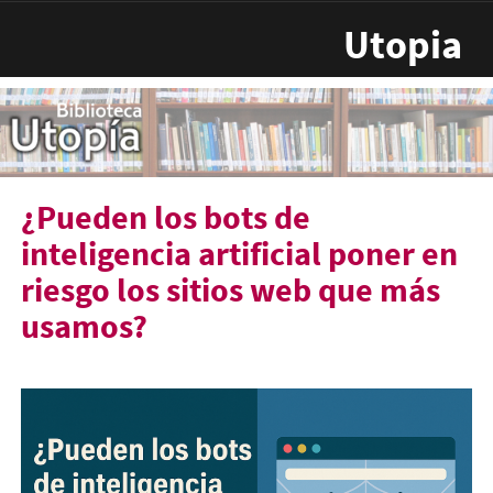
Pasar al contenido principal
Utopia
¿Pueden los bots de
inteligencia artificial poner en
riesgo los sitios web que más
usamos?