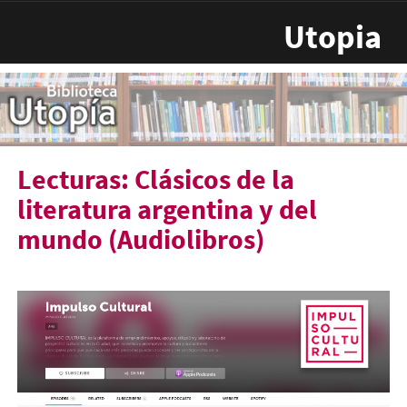
Pasar al contenido principal
Utopia
Lecturas: Clásicos de la
literatura argentina y del
mundo (Audiolibros)