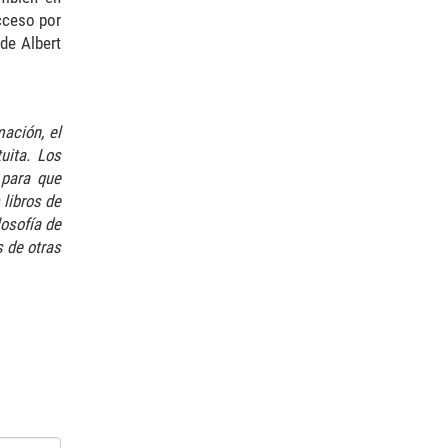
cceso por
 de Albert
ación, el
uita. Los
 para que
 libros de
losofía de
s de otras