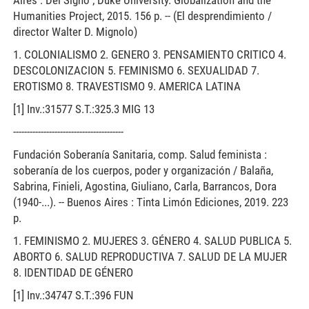
Aires : Del Signo ; Duke University. Globalization and the
Humanities Project, 2015. 156 p. -- (El desprendimiento /
director Walter D. Mignolo)
1. COLONIALISMO 2. GENERO 3. PENSAMIENTO CRITICO 4.
DESCOLONIZACION 5. FEMINISMO 6. SEXUALIDAD 7.
EROTISMO 8. TRAVESTISMO 9. AMERICA LATINA
[1] Inv.:31577 S.T.:325.3 MIG 13
----------------------------------------
Fundación Soberanía Sanitaria, comp. Salud feminista :
soberanía de los cuerpos, poder y organización / Balaña,
Sabrina, Finieli, Agostina, Giuliano, Carla, Barrancos, Dora
(1940-...). -- Buenos Aires : Tinta Limón Ediciones, 2019. 223
p.
1. FEMINISMO 2. MUJERES 3. GÉNERO 4. SALUD PUBLICA 5.
ABORTO 6. SALUD REPRODUCTIVA 7. SALUD DE LA MUJER
8. IDENTIDAD DE GÉNERO
[1] Inv.:34747 S.T.:396 FUN