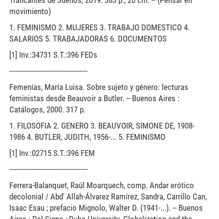
Traficantes de Sueños, 2019. 383 p.; 20 cm. -- (Pensar en
movimiento)
1. FEMINISMO 2. MUJERES 3. TRABAJO DOMESTICO 4.
SALARIOS 5. TRABAJADORAS 6. DOCUMENTOS
[1] Inv.:34731 S.T.:396 FEDs
----------------------------------------
Femenías, María Luisa. Sobre sujeto y género: lecturas
feministas desde Beauvoir a Butler. -- Buenos Aires :
Catálogos, 2000. 317 p.
1. FILOSOFIA 2. GENERO 3. BEAUVOIR, SIMONE DE, 1908-
1986 4. BUTLER, JUDITH, 1956-... 5. FEMINISMO
[1] Inv.:02715 S.T.:396 FEM
----------------------------------------
Ferrera-Balanquet, Raúl Moarquech, comp. Andar erótico
decolonial / Abd' Allah-Álvarez Ramírez, Sandra, Carrillo Can,
Isaac Esau ; prefacio Mignolo, Walter D. (1941-...). -- Buenos