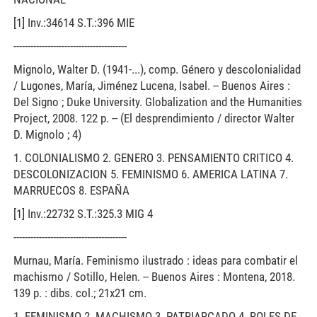
[1] Inv.:34614 S.T.:396 MIE
----------------------------------------
Mignolo, Walter D. (1941-...), comp. Género y descolonialidad
/ Lugones, María, Jiménez Lucena, Isabel. -- Buenos Aires :
Del Signo ; Duke University. Globalization and the Humanities
Project, 2008. 122 p. -- (El desprendimiento / director Walter
D. Mignolo ; 4)
1. COLONIALISMO 2. GENERO 3. PENSAMIENTO CRITICO 4.
DESCOLONIZACION 5. FEMINISMO 6. AMERICA LATINA 7.
MARRUECOS 8. ESPAÑA
[1] Inv.:22732 S.T.:325.3 MIG 4
----------------------------------------
Murnau, María. Feminismo ilustrado : ideas para combatir el
machismo / Sotillo, Helen. -- Buenos Aires : Montena, 2018.
139 p. : dibs. col.; 21x21 cm.
1. FEMINISMO 2. MACHISMO 3. PATRIARCADO 4. ROLES DE