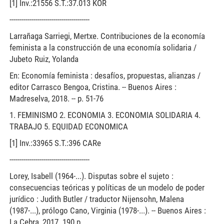
[1] Inv.:21556 S.T.:37.013 KOR
----------------------------------------
Larrañaga Sarriegi, Mertxe. Contribuciones de la economía
feminista a la construcción de una economía solidaria /
Jubeto Ruiz, Yolanda
En: Economía feminista : desafíos, propuestas, alianzas /
editor Carrasco Bengoa, Cristina. -- Buenos Aires :
Madreselva, 2018. -- p. 51-76
1. FEMINISMO 2. ECONOMIA 3. ECONOMIA SOLIDARIA 4.
TRABAJO 5. EQUIDAD ECONOMICA
[1] Inv.:33965 S.T.:396 CARe
----------------------------------------
Lorey, Isabell (1964-...). Disputas sobre el sujeto :
consecuencias teóricas y políticas de un modelo de poder
jurídico : Judith Butler / traductor Nijensohn, Malena
(1987-...), prólogo Cano, Virginia (1978-...). -- Buenos Aires :
La Cebra, 2017. 190 p.