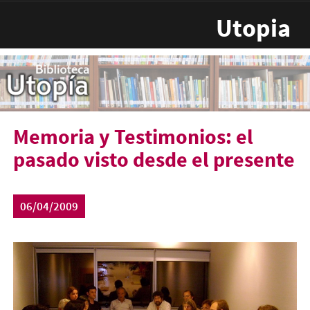
Pasar al contenido principal
Utopia
Memoria y Testimonios: el
pasado visto desde el presente
06/04/2009
aoraltucumanddhh.jpg