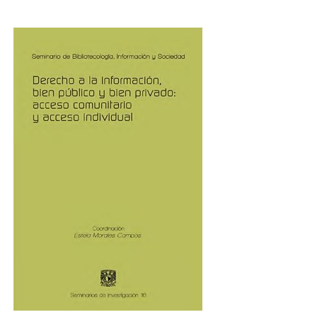
derecho-a-la-infomacion.jpg