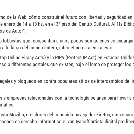
pg
no de la Web: cómo construir el futuro con libertad y seguridad en 
 enero de 14 a 18 hs. en el 3º piso del Centro Cultural. Allí la Bibl
os de Autor".
s lobbistas que representan a unos pocos son quiénes se encarga
o a lo largo del mundo entero, internet no es ajena a esto.
op Online Piracy Acts) y la PIPA (Protect IP Act) en Estados Unido
so a diferentes portales que existen, bajo el lema de proteger los
legales y bloqueos en contra populares sitios de intercambios de li
s y empresas relacionadas con la tecnología se unen para llevar a
mática.
sta Mozilla, creadores del conocido navegador Firefox, convocaro
ada en derecho informático e Ivan Ivanoff artista digital pro libe