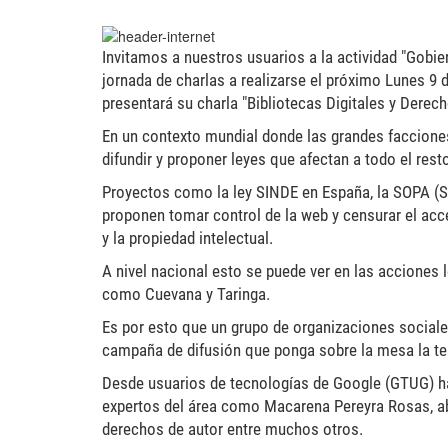
header-internet-450x92.j
Invitamos a nuestros usuarios a la actividad "Gobier
jornada de charlas a realizarse el próximo Lunes 9 de
presentará su charla "Bibliotecas Digitales y Derech
En un contexto mundial donde las grandes faccione
difundir y proponer leyes que afectan a todo el rest
Proyectos como la ley SINDE en España, la SOPA (St
proponen tomar control de la web y censurar el acce
y la propiedad intelectual.
A nivel nacional esto se puede ver en las acciones 
como Cuevana y Taringa.
Es por esto que un grupo de organizaciones sociale
campaña de difusión que ponga sobre la mesa la te
Desde usuarios de tecnologías de Google (GTUG) ha
expertos del área como Macarena Pereyra Rosas, abog
derechos de autor entre muchos otros.