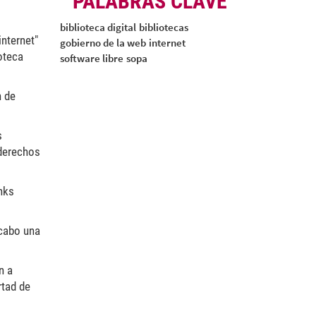
PALABRAS CLAVE
biblioteca digital
bibliotecas
internet"
gobierno de la web
internet
ioteca
software libre
sopa
n de
s
 derechos
nks
 cabo una
n a
rtad de