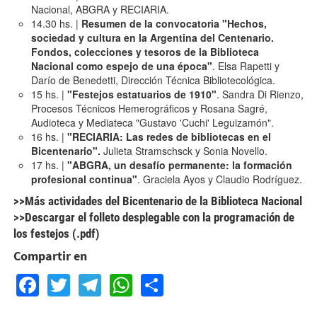
Nacional, ABGRA y RECIARIA.
14.30 hs. |
Resumen de la convocatoria "Hechos,
sociedad y cultura en la Argentina del Centenario.
Fondos, colecciones y tesoros de la Biblioteca
Nacional como espejo de una época"
. Elsa Rapetti y
Darío de Benedetti, Dirección Técnica Bibliotecológica.
15 hs. |
"Festejos estatuarios de 1910"
. Sandra Di Rienzo,
Procesos Técnicos Hemerográficos y Rosana Sagré,
Audioteca y Mediateca "Gustavo 'Cuchi' Leguizamón".
16 hs. |
"RECIARIA: Las redes de bibliotecas en el
Bicentenario".
Julieta Stramschsck y Sonia Novello.
17 hs. |
"ABGRA, un desafío permanente: la formación
profesional continua"
. Graciela Ayos y Claudio Rodríguez.
>>Más actividades del Bicentenario de la Biblioteca Nacional
>>Descargar el folleto desplegable con la programación de
los festejos (.pdf)
Compartir en
Facebook
Twitter
Telegram
WhatsApp
Share