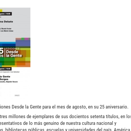
ones Desde la Gente para el mes de agosto, en su 25 aniversario.
tres millones de ejemplares de sus docientos setenta títulos, en l
sentativos de lo más genuino de nuestra cultura nacional y
as, bibliotecas públicas, escuelas y universidades del país, América