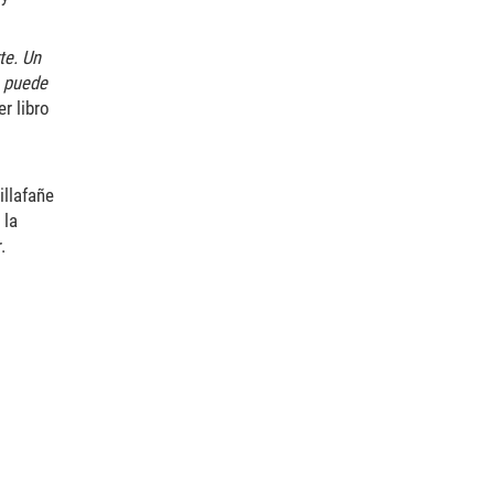
te. Un
e puede
r libro
illafañe
 la
.