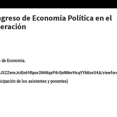
ngreso de Economía Política en el
peración
so de Economia.
fwGbJ5ZZwmJctEn69Rpuv3N4KqxP8rQnNNm9tcqYYkKovU4A/viewfo
ticipación de los asistentes y ponentes)