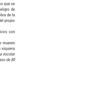
ños que se
eligro de
bra de la
el propio
hicos con
se mueren
 siquiera
ra escolar
raso de 80