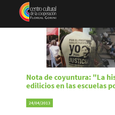
Pasar al contenido principal
Nota de coyuntura: "La hi
edilicios en las escuelas 
24/04/2013