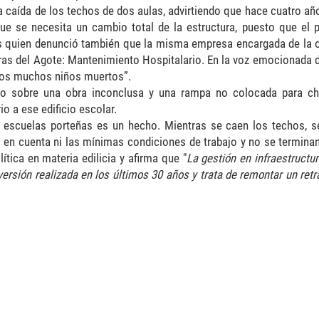
 la caída de los techos de dos aulas, advirtiendo que hace cuatro a
ue se necesita un cambio total de la estructura, puesto que el p
s quien denunció también que la misma empresa encargada de la o
ras del Agote: Mantenimiento Hospitalario. En la voz emocionada d
emos muchos niños muertos”.
so sobre una obra inconclusa y una rampa no colocada para c
o a ese edificio escolar.
s escuelas porteñas es un hecho. Mientras se caen los techos, 
en cuenta ni las mínimas condiciones de trabajo y no se terminan
lítica en materia edilicia y afirma que "
La gestión en infraestructu
versión realizada en los últimos 30 años y trata de remontar un ret