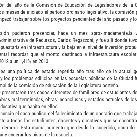
unión del año de la Comisión de Educación de Legisladores de la 
os meses de iniciado el período ordinario legislativo, la comisión 
empezó trabajar sobre los proyectos pendientes del año pasado y l
ión pudieron presenciar, hace un mes aproximadamente,la vi
ministrativa de Recursos, Carlos Regazzoni, y fue allí donde tuvo
uestaria en infraestructura y la baja en el nivel de inversión prop
ntal recordar que e
l monto destinado a infraestructura escola
2012 a un 1,41% en 2013.
es una política de estado repetida año tras año de la actual ge
 y los problemas edilicios en las escuelas públicas de la Ciudad f
al de la comisión de educación de la Legislatura porteña.
e presentaron tres casos diferentes de familiares de estudiantes de
bras mal terminadas, obras inconclusas y estados actuales de los 
ucativa que habita en ellos:
nunció el caso público del fallecimiento de un operario que trabaj
nte a todos los estudiantes, docentes y directivos que se encontra
e demora. Esta mamá comentó que desde lo sucedido, ocurrido
r y encerar los pisos de la escuela.