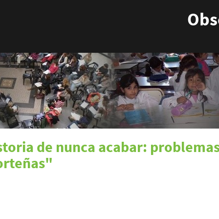
Obse
storia de nunca acabar: problema
porteñas"