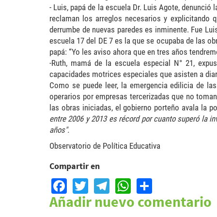
- Luis, papá de la escuela Dr. Luis Agote, denunció
reclaman los arreglos necesarios y explicitando q
derrumbe de nuevas paredes es inminente. Fue Lui
escuela 17 del DE 7 es la que se ocupaba de las ob
papá: “Yo les aviso ahora que en tres años tendr
-Ruth, mamá de la escuela especial N° 21, expu
capacidades motrices especiales que asisten a diari
Como se puede leer, la emergencia edilicia de la
operarios por empresas tercerizadas que no toman 
las obras iniciadas, el gobierno porteño avala la po
entre 2006 y 2013 es récord por cuanto superó la in
años".
Observatorio de Política Educativa
Compartir en
Facebook
Twitter
Telegram
WhatsApp
Share
Añadir nuevo comentario