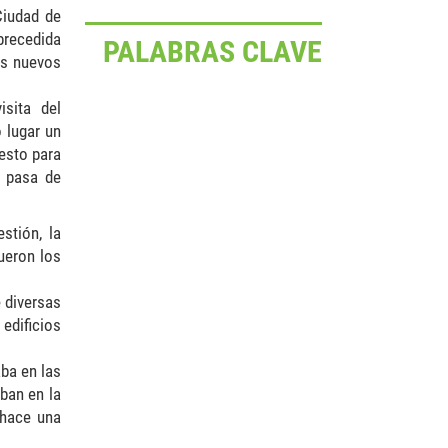
Ciudad de
precedida
PALABRAS CLAVE
os nuevos
sita del
 lugar un
uesto para
r pasa de
stión, la
ueron los
 diversas
edificios
aba en las
ban en la
 hace una