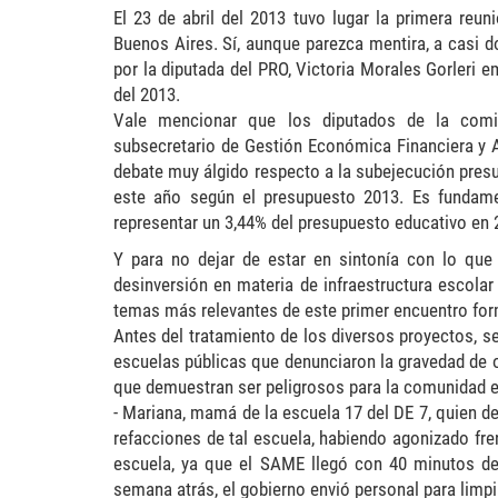
El 23 de abril del 2013 tuvo lugar la primera re
Buenos Aires. Sí, aunque parezca mentira, a casi d
por la diputada del PRO, Victoria Morales Gorleri 
del 2013.
Vale mencionar que los diputados de la comis
subsecretario de Gestión Económica Financiera y Ad
debate muy álgido respecto a la subejecución presup
este año según el presupuesto 2013. Es fundame
representar un 3,44% del presupuesto educativo en 
Y para no dejar de estar en sintonía con lo que 
desinversión en materia de infraestructura escolar
temas más relevantes de este primer encuentro form
Antes del tratamiento de los diversos proyectos, s
escuelas públicas que denunciaron la gravedad de o
que demuestran ser peligrosos para la comunidad ed
- Mariana, mamá de la escuela 17 del DE 7, quien de
refacciones de tal escuela, habiendo agonizado fre
escuela, ya que el SAME llegó con 40 minutos d
semana atrás, el gobierno envió personal para limpia