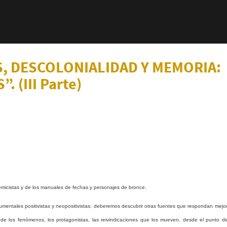
, DESCOLONIALIDAD Y MEMORIA:
 (III Parte)
ademicistas y de los manuales de fechas y personajes de bronce.
cumentales positivistas y neopositivistas; deberemos descubrir otras fuentes que respondan mejor
 de los fenómenos, los protagonistas, las reivindicaciones que los mueven, desde el punto de