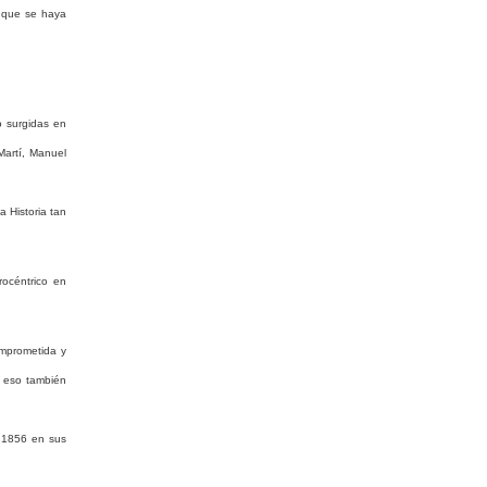
o que se haya
o surgidas en
Martí, Manuel
a Historia tan
rocéntrico en
mprometida
y
eso
también
r 1856 en sus