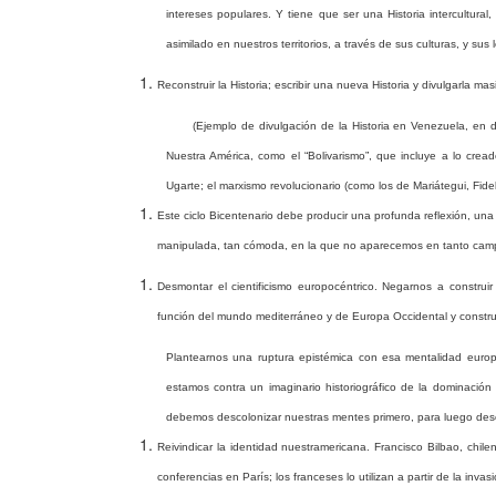
intereses populares. Y tiene que ser una Historia intercultura
asimilado en nuestros territorios, a través de sus culturas, y sus 
Reconstruir la Historia; escribir una nueva Historia y divulgarla ma
(Ejemplo de divulgación de la Historia en Venezuela, en d
Nuestra América, como el “Bolivarismo”, que incluye a lo cre
Ugarte; el marxismo revolucionario (como los de Mariátegui, Fidel
Este ciclo Bicentenario debe producir una profunda reflexión, una
manipulada, tan cómoda, en la que no aparecemos en tanto camp
Desmontar el cientificismo europocéntrico. Negarnos a construir
función del mundo mediterráneo y de Europa Occidental y construir
Plantearnos
una
ruptura
epistémica
con
esa
mentalidad
euro
estamos
contra
un
imaginario
historiográfico
de
la
dominación
debemos
descolonizar
nuestras
mentes
primero,
para
luego
des
Reivindicar la identidad nuestramericana. Francisco Bilbao, chi
conferencias en París; los franceses lo utilizan a partir de la inva