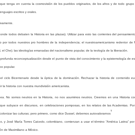
l, que tenga en cuenta la cosmovisión de los pueblos originarios, de los afros y de todo grup
lenguajes escritos y orales.
sivamente.
onde todos debaten la Historia en las plazas). Utilizar para esto las corrientes del pensamient
ado por todos nuestros pro hombres de la independencia; el nuestroamericanismo redentor de 
, el Che); las ideologías emanadas del nacionalismo popular, de la teología de la liberación.
 profunda reconceptualización desde el punto de vista del conocimiento y la epistemología de es
o popular.
 el ciclo Bicentenario desde la óptica de la dominación. Rechazar la historia de contenido eu
 la historia con nuestra mundivisión americanista.
pea.
No
somos
neutros
en
la
Historia,
no
nos
asumimos
neutros.
Creemos
en
una
Historia
co
que
subyace
en
discursos,
en
celebraciones
pomposas,
en
los
relatos
de
las
Academias.
Por
1
colonizar
las
culturas;
pero
primero,
como
dice
Dussel,
debemos
autovalorarnos
leno, y José María Torres Caicedo, colombiano, comienzan a usar el término “América Latina” po
sión de Maximiliano a México.