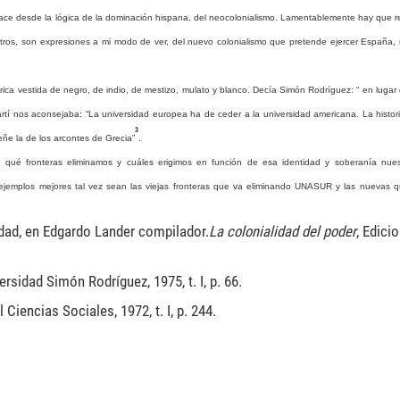
ace desde la lógica de la dominación hispana, del neocolonialismo. Lamentablemente hay que 
stros, son expresiones a mi modo de ver, del nuevo colonialismo que pretende ejercer España,
rica
vestida
de
negro,
de
indio,
de
mestizo,
mulato
y
blanco.
Decía
Simón
Rodríguez:
“
en
lugar
rtí
nos
aconsejaba:
“
La
universidad
europea
ha
de
ceder
a
la
universidad
americana.
La
histor
3
eñe
la
de
los
arcontes
de
Grecia
”
.
 qué fronteras eliminamos y cuáles erigimos en función de esa identidad y soberanía nues
s ejemplos mejores tal vez sean las viejas fronteras que va eliminando UNASUR y las nuevas
idad, en Edgardo Lander compilador.
La
colonialidad
del
poder
, Edici
ersidad Simón Rodríguez, 1975, t. I, p. 66.
 Ciencias Sociales, 1972, t. I, p. 244.