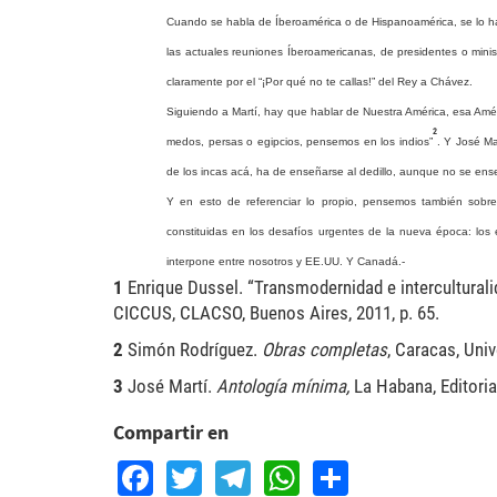
Cuando se habla de Íberoamérica o de Hispanoamérica, se lo h
las actuales reuniones Íberoamericanas, de presidentes o mini
claramente por el “¡Por qué no te callas!” del Rey a Chávez.
Siguiendo
a
Martí,
hay
que
hablar
de
Nuestra
América,
esa
Amé
2
medos,
persas
o
egipcios,
pensemos
en
los
indios
”
.
Y
José
Ma
de
los
incas
acá,
ha
de
enseñarse
al
dedillo,
aunque
no
se
ens
Y en esto de referenciar lo propio, pensemos también sobre
constituidas en los desafíos urgentes de la nueva época: lo
interpone entre nosotros y EE.UU. Y Canadá.-
1
Enrique Dussel. “Transmodernidad e intercultural
CICCUS, CLACSO, Buenos Aires, 2011, p. 65.
2
Simón Rodríguez.
Obras
completas
, Caracas, Univ
3
José Martí.
Antología
mínima,
La Habana, Editorial
Compartir en
Facebook
Twitter
Telegram
WhatsApp
Share