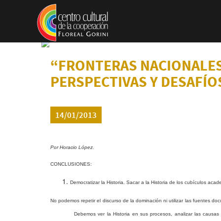
Pasar al contenido principal
“FRONTERAS NACIONALES
PERSPECTIVAS Y DESAFÍOS”.
14/01/2013
Por Horacio López.
CONCLUSIONES:
Democratizar la Historia. Sacar a la Historia de los cubículos ac
No podemos repetir el discurso de la dominación ni utilizar las fuentes do
Debemos ver la Historia en sus procesos, analizar las causas