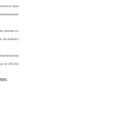
reconocer que
 representado
de
pensar
en
ia
de
América
tramericanas
 que la CELAC
ones