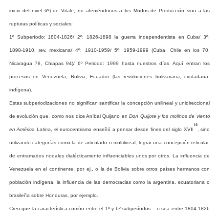
inicio del nivel 6º) de Vitale, no ateniéndonos a los Modos de Producción sino a las
rupturas políticas y sociales:
1º Subperíodo: 1804-1826/ 2º: 1826-1898 la guerra independentista en Cuba/ 3º:
1898-1910, rev. mexicana/ 4º: 1910-1959/ 5º: 1959-1999 (Cuba, Chile en los 70,
Nicaragua 79, Chiapas 94)/ 6º Periodo: 1999 hasta nuestros días. Aquí entran los
procesos en Venezuela, Bolivia, Ecuador (las revoluciones bolivariana, ciudadana,
indígena).
Estas
subperiodizaciones
no
significan
santificar
la
concepción
unilineal
y
unidireccional
de
evolución
que,
como
nos
dice
Aníbal
Quijano
en
Don
Quijote
y
los
molinos
de
viento
10
en
América
Latina
,
el
eurocentrismo
enseñó
a
pensar
desde
fines
del
siglo
XVII
,
sino
utilizando
categorías
como
la
de
articulado
o
multilineal,
lograr
una
concepción
reticular,
de
entramados
nodales
dialécticamente
influenciables
unos
por
otros:
La
influencia
de
Venezuela
en
el
continente,
por
ej.,
o
la
de
Bolivia
sobre
otros
países
hermanos
con
población
indígena;
la
influencia
de
las
democracias
como
la
argentina,
ecuatoriana
o
brasileña
sobre
Honduras,
por
ejemplo.
Creo que la característica común entre el 1º y 6º subperíodos – o sea entre 1804-1826