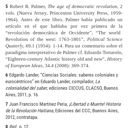
5
Robert
R.
Palmer,
The
age
of
democratic
revol
ution
,
2
vols.
(Nueva
Jersey,
Princenton
University
Press,
1959-
1964).
Antes
de
este
libro,
Palmer
había
publicado
un
artículo
en
el
que
hablaba
por
vez
primera
de
la
“
revolución
democrática
de
Occidente
”
,
“
The
world
Revolution
of
the
west:
1763-1801
”
,
Political
Science
Quaterly,
69.1
(1954):
1-14.
Para
un
comentario
sobre
el
paradigma
interpretativo
de
Palmer
cf.
Edoardo
Tortarolo,
“
Eighteen-century
Atlantic
history
old
and
new
”
,
History
of
European
Ideas
,
34.4
(2008):
369-374.
6
Edgardo Lander, “Ciencias Sociales: saberes coloniales y
eurocéntricos” en Eduardo Lander, compilador,
La
colonialidad
del
saber
,
ediciones
CICCUS,
CLACSO,
Buenos
Aires,
2011,
p.
16.
7
Juan Francisco Martínez Peria,
¡Libertad
o
Muerte!
Historia
de
la
Revolución
Haitiana
,
Ediciones
del
CCC,
Buenos
Aires,
2012,
contratapa.
8
Ibid.,
p.
12.