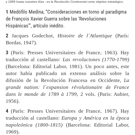
y 1999 hasta nuestros días - es la Revolución Continental como objetivo estratégico.
1
Medófilo Medina, “Consideraciones en torno al paradigma
de François Xavier Guerra sobre las 'Revoluciones
Hispánicas'”, artículo inédito.
2
Jacques
Godechot,
Histoire
de
l´Atlantique
(París:
Bordas,
1947).
3
(París:
Presses
Universitaires
de
France,
1963).
Hay
traducción
al
castellano:
Las
revoluciones
(1770-1799)
(Barcelona:
Editorial
Labor,
1981).
Un
poco
antes,
este
autor
había
publicado
un
extenso
análisis
sobre
la
difusión
de
la
Revolución
Francesa
en
Occidente,
La
grande
nation:
l´expansion
révolutionaire
de
France
dans
le
monde
de
1789
à
1799
,
2
vols.
(Paris:
Aubier,
1956).
4
(París:
Presses
Universitaires
de
France,
1967).
Hay
traducción
al
castellano:
Europa
y
América
en
la
época
napoleónica
(1800-1815)
(Barcelona:
Editorial
Labor,
1969).