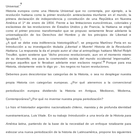
6
Universal.
”
Historia
europea
como
una
Historia
Universal
que
no
contempla,
por
ejemplo,
a
la
revolución
haitiana
como
la
primer
revolución
antiesclavista
triunfante
en
el
mundo,
la
primera
declaración
de
independencia
y
constitución
de
una
República
en
Nuestra
América
el
1º
de
enero
de
1804.
Frente
a
las
limitaciones
eurocéntricas,
coloniales
y
esclavistas
de
las
revoluciones
de
Estados
Unidos
y
de
Francia,
la
Haitiana
se
erigió
como
el
primer
proceso
transformador
que
se
propuso
seriamente
llevar
adelante
la
universalización
de
los
Derechos
del
Hombre
y
de
los
principios
de
Libertad
e
7
Igualdad.
¡
¿A
qué
se
debe
esta
indiferencia
historiográfica?,
se
pregunta
Martínez
Peria
en
su
Introducción
a
su
investigación
titulada
¡Libertad
o
Muerte!
Historia
de
la
Revolución
Haitiana.
La
respuesta
la
da
el
propio
autor
al
citar
al
antropólogo
haitiano
Michel
Rolph
Trouillot,
quien
sostiene
que
“
dicho
proceso
revolucionario,
aun
en
el
momento
mismo
de
su
desarrollo,
era
para
la
cosmovisión
racista
del
mundo
occidental
'impensable',
8
porque
aquellos
que
lo
llevaban
adelante
eran
esclavos
negros
”
.
Porque
para
esa
Historia,
obviamente
-esto
lo
digo
yo-
,
los
negros
no
hacen
revoluciones.
Debemos pues descolonizar las categorías de la Historia, o sea no desplegar nuestra
propia Historia con categorías europeas. ¿Por qué atenernos a la convencional
periodización europea dividiendo la Historia en Antigua, Medioevo, Moderna,
Contemporánea?¿Por qué no inventar nuestra propia periodización?
Lo hizo el historiador argentino nacionalizado chileno, marxista y de profunda identidad
nuestramericana, Luis Vitale. En su trabajo
Introducción
a
una
teoría
de
la
Historia
para
América
latina
, partiendo de la base de la necesidad de un enfoque totalizante para
esbozar una nueva periodización de la historia de Latinoamérica, propone los siguientes