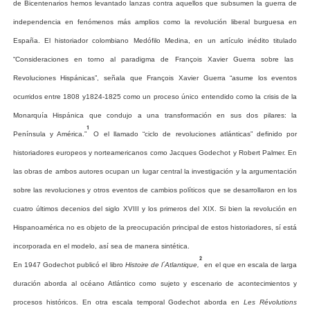
de
Bicentenarios
hemos
levantado
lanzas
contra
aquellos
que
subsumen
la
guerra
de
independencia
en
fenómenos
más
amplios
como
la
revolución
liberal
burguesa
en
España.
El
historiador
colombiano
Medófilo
Medina,
en
un
artículo
inédito
titulado
“
Consideraciones
en
torno
al
paradigma
de
François
Xavier
Guerra
sobre
las
Revoluciones
Hispánicas
”
,
señala
que
François
Xavier
Guerra
“
asume
los
eventos
ocurridos
entre
1808
y1824-1825
como
un
proceso
único
entendido
como
la
crisis
de
la
Monarquía
Hispánica
que
condujo
a
una
transformación
en
sus
dos
pilares:
la
1
Península
y
América.
”
O
el
llamado
“
ciclo
de
revoluciones
atlánticas
”
definido
por
historiadores
europeos
y
norteamericanos
como
Jacques
Godechot
y
Robert
Palmer.
En
las
obras
de
ambos
autores
ocupan
un
lugar
central
la
investigación
y
la
argumentación
sobre
las
revoluciones
y
otros
eventos
de
cambios
políticos
que
se
desarrollaron
en
los
cuatro
últimos
decenios
del
siglo
XVIII
y
los
primeros
del
XIX.
Si
bien
la
revolución
en
Hispanoamérica
no
es
objeto
de
la
preocupación
principal
de
estos
historiadores,
sí
está
incorporada
en
el
modelo,
así
sea
de
manera
sintética.
2
En
1947
Godechot
publicó
el
libro
Histoire
de
l´Atlantique,
en
el
que
en
escala
de
larga
duración
aborda
al
océano
Atlántico
como
sujeto
y
escenario
de
acontecimientos
y
procesos
históricos.
En
otra
escala
temporal
Godechot
aborda
en
Les
Révolutions