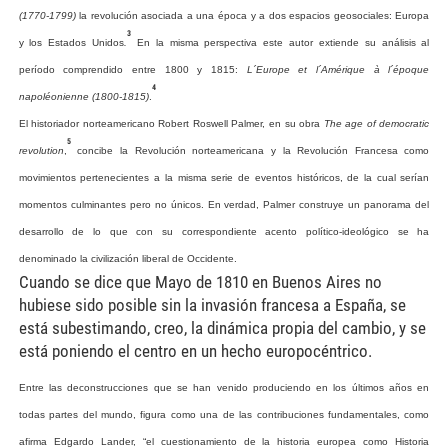
(1770-1799)
la
revolución
asociada
a
una
época
y
a
dos
espacios
geosociales:
Europa
3
y
los
Estados
Unidos
.
En
la
misma
perspectiva
este
autor
extiende
su
análisis
al
período
comprendido
entre
1800
y
1815:
L´Europe
et
l´Amérique
à
l´époque
4
napoléonienne
(1800-1815)
.
El
historiador
norteamericano
Robert
Roswell
Palmer,
en
su
obra
The
age
of
democratic
5
revolution
,
concibe
la
Revolución
norteamericana
y
la
Revolución
Francesa
como
movimientos
pertenecientes
a
la
misma
serie
de
eventos
históricos,
de
la
cual
serían
momentos
culminantes
pero
no
únicos.
En
verdad,
Palmer
construye
un
panorama
del
desarrollo
de
lo
que
con
su
correspondiente
acento
político-ideológico
se
ha
denominado
la
civilización
liberal
de
Occidente.
Cuando se dice que Mayo de 1810 en Buenos Aires no
hubiese sido posible sin la invasión francesa a España, se
está subestimando, creo, la dinámica propia del cambio, y se
está poniendo el centro en un hecho europocéntrico.
Entre
las
deconstrucciones
que
se
han
venido
produciendo
en
los
últimos
años
en
todas
partes
del
mundo,
figura
como
una
de
las
contribuciones
fundamentales,
como
afirma
Edgardo
Lander,
“
el
cuestionamiento
de
la
historia
europea
como
Historia