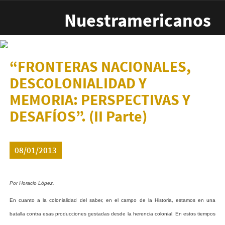
Pasar al contenido principal
Nuestramericanos
“FRONTERAS NACIONALES,
DESCOLONIALIDAD Y
MEMORIA: PERSPECTIVAS Y
DESAFÍOS”. (II Parte)
08/01/2013
Por Horacio López.
En
cuanto
a
la
colonialidad
del
saber,
en
el
campo
de
la
Historia,
estamos
en
una
batalla
contra
esas
producciones
gestadas
desde
la
herencia
colonial.
En
estos
tiempos