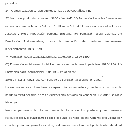
períodos:
1º) Pueblos cazadores, reproductores; más de 50.000 años AnE.
2º) Modo de producción comunal; 5000 años AnE. 3º) Transición hacia las formaciones
de las sociedades Incas y Aztecas; 1000 años AnE. 4º) Formaciones sociales Incas y
Aztecas y Modo Producción comunal tributario. 5º) Formación social Colonial. 6º)
Revolución Anticolonialista, hasta la formación de naciones formalmente
independientes; 1804-1860.
7º) Formación social capitalista primaria exportadora; 1860-1890.
8º) Formación social semicolonial I en los inicios de la fase imperialista; 1890-1930. 9º)
Formación social semicolonial II; de 1930 en adelante.
9
10º)Se
inicia
la
nueva
fase
con
periodo
de
transición
al
socialismo
(Cuba).
Estaríamos en esta última fase, incluyendo todas las luchas y cambios ocurridos en la
segunda mitad del siglo XX y las experiencias actuales en Venezuela, Ecuador, Bolivia y
Nicaragua.
Pero si pensamos la Historia desde la lucha de los pueblos y los procesos
revolucionarios, si cualificamos desde el punto de vista de las rupturas producidas por
cambios profundos y revolucionarios, podríamos construir una subperiodización desde el