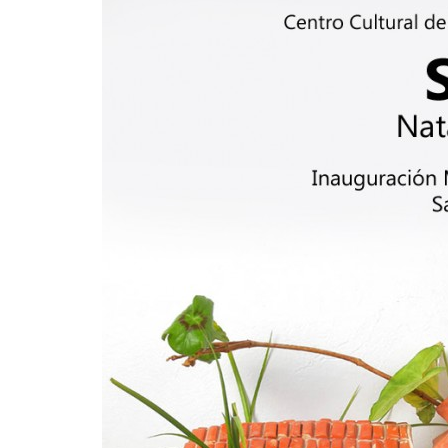
flyer-natalia-biasioli-seco