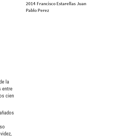
2014
Francisco Estarellas
Juan
Pablo Perez
de la
s entre
mos cien
rañados
eso
videz,