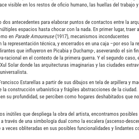
ce visible en los restos de oficio humano, las huellas del trabajo y
go dos antecedentes para elaborar puntos de contactos entre la arqu
últiples espacios hasta chocar con la nada. En primer lugar, traer a
como en
Parade Amoureuse
(1917), mecanismos inconducentes
 la representación técnica, y encerrados en una caja –por eso la r
rantes que influyeron en Picabia y Duchamp-, aseverando el sin fin
-racional en el contexto de la primera guerra. Y el segundo caso, 
Xul Solar donde las arquitecturas imaginarias y las ciudades extra
niversalista.
ancisco Estarellas a partir de sus dibujos en tela de arpillera y m
la construcción urbanística y frágiles abstracciones de la ciudad.
 en su profundidad, se perciben como hogares deshabitados que no
s inútiles que despliega la obra del artista, encontramos posibles 
a a través de una simbología dual como la escalera (ascenso-descen
ue a veces obliteradas en sus posibles funcionalidades y lindantes c