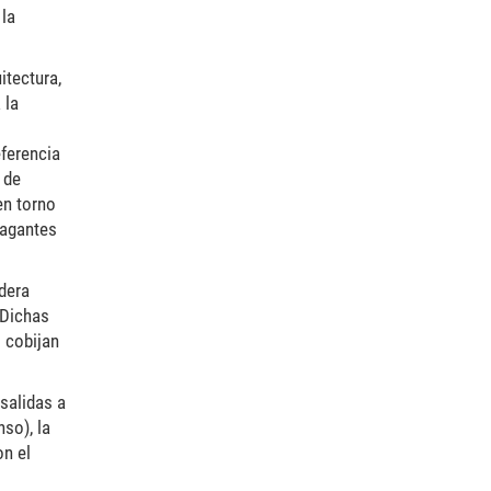
 la
itectura,
 la
eferencia
 de
en torno
vagantes
adera
 Dichas
 cobijan
salidas a
so), la
on el