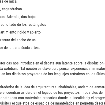
jas de mica.
s, engendraban
anos. Además, dos hojas
trecho lado de los rectángulos
rtimiento rígido y abierto
ranura del ancho de un
or de la translúcida artesa.
stóricas nos introduce en el debate aún latente sobre la disolución 
da cotidiana. Tal noción es clave para pensar experiencias liminale
s en los distintos proyectos de los lenguajes artísticos en los últi
 alrededor de la idea de arquitecturas inhabitables, andamios enma
 encuentran asidero en el legado de los proyectos imposibles de
onstruidas con materiales precarios donde la linealidad y el progr
quisitos esqueletos de espacios desmantelados en perpetua desgra