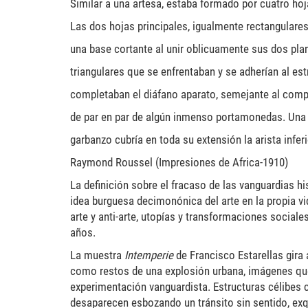
Similar a una artesa, estaba formado por cuatro ho
Las dos hojas principales, igualmente rectangulare
una base cortante al unir oblicuamente sus dos pl
triangulares que se enfrentaban y se adherían al es
completaban el diáfano aparato, semejante al compa
de par en par de algún inmenso portamonedas. Una 
garbanzo cubría en toda su extensión la arista inferi
Raymond Roussel (Impresiones de Africa-1910)
La definición sobre el fracaso de las vanguardias hi
idea burguesa decimonónica del arte en la propia vi
arte y anti-arte, utopías y transformaciones sociale
años.
La muestra
Intemperie
de Francisco Estarellas gira
como restos de una explosión urbana, imágenes que
experimentación vanguardista. Estructuras célibes c
desaparecen esbozando un tránsito sin sentido, ex