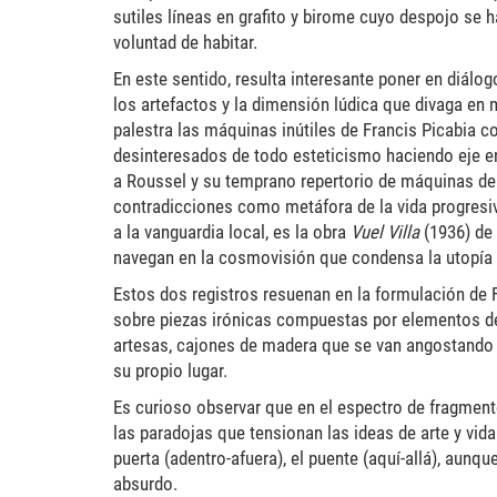
sutiles líneas en grafito y birome cuyo despojo se ha
voluntad de habitar.
En este sentido, resulta interesante poner en diálo
los artefactos y la dimensión lúdica que divaga en m
palestra las máquinas inútiles de Francis Picabia 
desinteresados de todo esteticismo haciendo eje en
a Roussel y su temprano repertorio de máquinas deli
contradicciones como metáfora de la vida progresiva
a la vanguardia local, es la obra
Vuel Villa
(1936) de 
navegan en la cosmovisión que condensa la utopía u
Estos dos registros resuenan en la formulación de Fr
sobre piezas irónicas compuestas por elementos de 
artesas, cajones de madera que se van angostando
su propio lugar.
Es curioso observar que en el espectro de fragmento
las paradojas que tensionan las ideas de arte y vid
puerta (adentro-afuera), el puente (aquí-allá), aunq
absurdo.