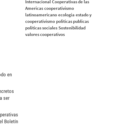
Internacional
Cooperativas de las
Americas
cooperativismo
latinoamericano
ecologia
estado y
cooperativismo
politicas publicas
politicas sociales
Sostenibilidad
valores cooperativos
odo en
ncretos
a ser
perativas
el Boletín