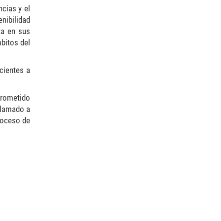
cias y el
nibilidad
ta en sus
mbitos del
cientes a
prometido
llamado a
roceso de