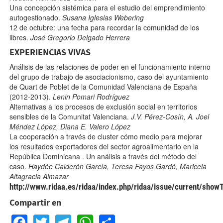
Una concepción sistémica para el estudio del emprendimiento
autogestionado
.
Susana Iglesias Webering
12 de octubre: una fecha para recordar la comunidad de los
libres
.
José Gregorio Delgado Herrera
EXPERIENCIAS VIVAS
Análisis de las relaciones de poder en el funcionamiento interno
del grupo de trabajo de asociacionismo, caso del ayuntamiento
de Quart de Poblet de la Comunidad Valenciana de España
(2012-2013)
.
Lenin Pomari Rodríguez
Alternativas a los procesos de exclusión social en territorios
sensibles de la Comunitat Valenciana
.
J.V. Pérez-Cosín, A. Joel
Méndez López, Diana E. Valero López
La cooperación a través de cluster cómo medio para mejorar
los resultados exportadores del sector agroalimentario en la
República Dominicana . Un análisis a través del método del
caso
.
Haydée Calderón García, Teresa Fayos Gardó, Maricela
Altagracia Almazar
http://www.ridaa.es/ridaa/index.php/ridaa/issue/current/show
Compartir en
Facebook
Twitter
Telegram
WhatsApp
Share