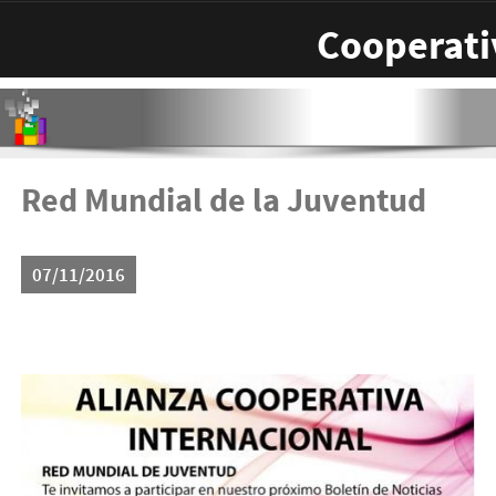
Pasar al contenido principal
Cooperati
Red Mundial de la Juventud
07/11/2016
15027412_10155359931982388_