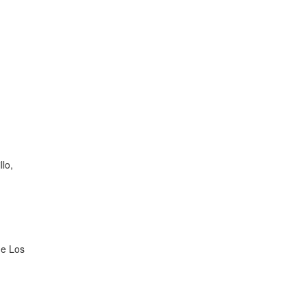
lo,
de Los