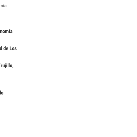
omía
onomía
ad de Los
ujillo,
do