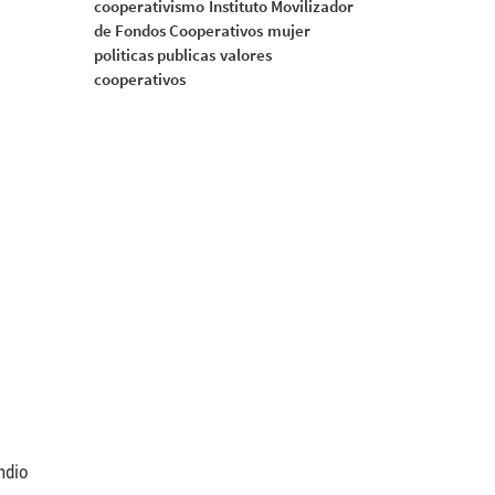
cooperativismo
Instituto Movilizador
7122_n-
de Fondos Cooperativos
mujer
politicas publicas
valores
cooperativos
ndio