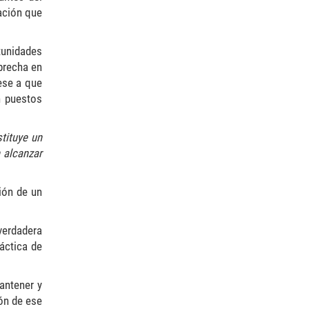
ación que
tunidades
brecha en
ese a que
n puestos
stituye un
 alcanzar
ión de un
verdadera
áctica de
mantener y
ón de ese