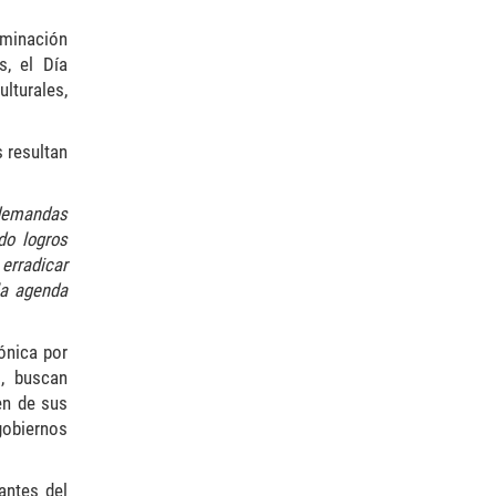
iminación
s, el Día
lturales,
 resultan
 demandas
do logros
 erradicar
la agenda
ónica por
o, buscan
en de sus
gobiernos
antes del