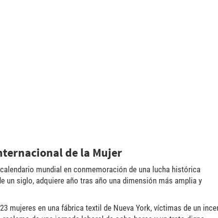
166_592820165_11667688_137923
nternacional de la Mujer
el calendario mundial en conmemoración de una lucha histórica
e un siglo, adquiere año tras año una dimensión más amplia y
23 mujeres en una fábrica textil de Nueva York, víctimas de un ince