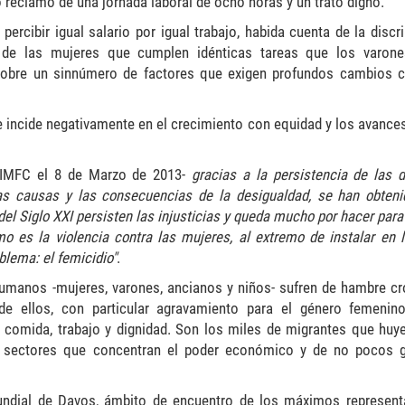
 reclamo de una jornada laboral de ocho horas y un trato digno.
percibir igual salario por igual trabajo, habida cuenta de la discr
 de las mujeres que cumplen idénticas tareas que los varone
 sobre un sinnúmero de factores que exigen profundos cambios cu
ue incide negativamente en el crecimiento con equidad y los avances
l IMFC el 8 de Marzo de 2013-
gracias a la persistencia de las
las causas y las consecuencias de la desigualdad, se han obteni
l Siglo XXI persisten las injusticias y queda mucho por hacer para
o es la violencia contra las mujeres, al extremo de instalar en 
blema: el femicidio"
.
humanos -mujeres, varones, ancianos y niños- sufren de hambre cr
 de ellos, con particular agravamiento para el género femenin
comida, trabajo y dignidad. Son los miles de migrantes que huy
los sectores que concentran el poder económico y de no pocos 
undial de Davos, ámbito de encuentro de los máximos represent