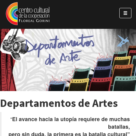
Pasar al contenido principal
Jump to main content
Departamentos de Artes
“
El avance hacia la utopía requiere de muchas
batallas,
pero sin duda, la primera es la batalla cultural”