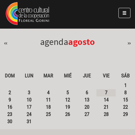
Pasar al contenido principal
Jump to main content
agenda
agosto
«
»
DOM
LUN
MAR
MIÉ
JUE
VIE
SÁB
1
2
3
4
5
6
7
8
9
10
11
12
13
14
15
16
17
18
19
20
21
22
23
24
25
26
27
28
29
30
31