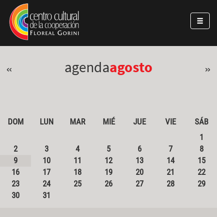
Pasar al contenido principal
Jump to main content
agenda
agosto
«
»
DOM
LUN
MAR
MIÉ
JUE
VIE
SÁB
1
2
3
4
5
6
7
8
9
10
11
12
13
14
15
16
17
18
19
20
21
22
23
24
25
26
27
28
29
30
31