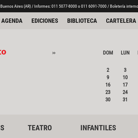
 Buenos Aires (AR) / Informes: 011 5077-8000 o 011 6091-7000 / Boletería interno
AGENDA
EDICIONES
BIBLIOTECA
CARTELERA
to
»
DOM
LUN
2
3
9
10
16
17
23
24
30
31
ES
TEATRO
INFANTILES