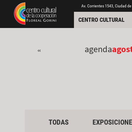
Pasar al contenido principal
Jump to main content
Av. Corrientes 1543, Ciudad de
CENTRO CULTURAL
agenda
agos
«
TODAS
EXPOSICION