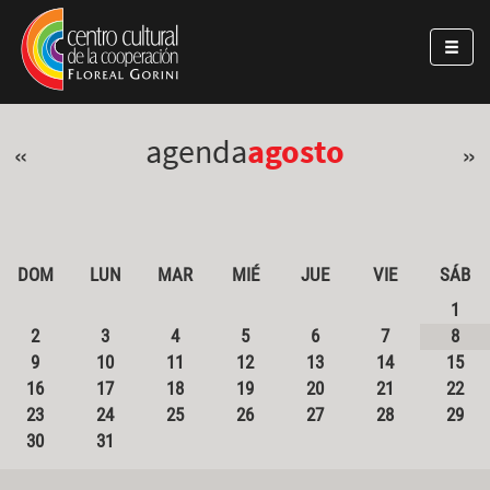
Pasar al contenido principal
Jump to main content
agenda
agosto
«
»
DOM
LUN
MAR
MIÉ
JUE
VIE
SÁB
1
2
3
4
5
6
7
8
9
10
11
12
13
14
15
16
17
18
19
20
21
22
23
24
25
26
27
28
29
30
31