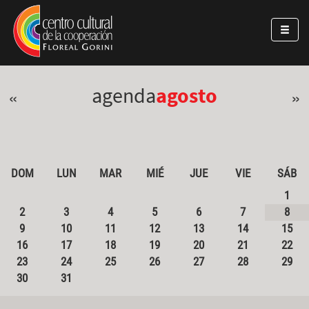
Pasar al contenido principal
Jump to main content
agenda
agosto
«
»
DOM
LUN
MAR
MIÉ
JUE
VIE
SÁB
1
2
3
4
5
6
7
8
9
10
11
12
13
14
15
16
17
18
19
20
21
22
23
24
25
26
27
28
29
30
31