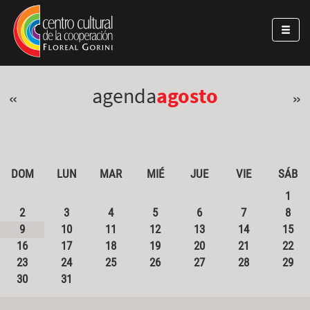
Pasar al contenido principal
Jump to main content
agenda
agosto
«
»
DOM
LUN
MAR
MIÉ
JUE
VIE
SÁB
1
2
3
4
5
6
7
8
9
10
11
12
13
14
15
16
17
18
19
20
21
22
23
24
25
26
27
28
29
30
31