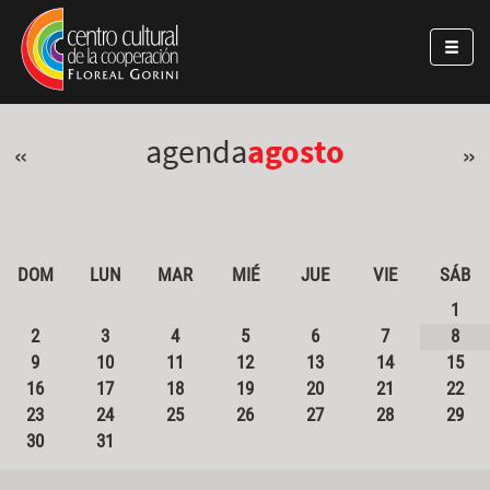
Pasar al contenido principal
Jump to main content
agenda
agosto
«
»
DOM
LUN
MAR
MIÉ
JUE
VIE
SÁB
1
2
3
4
5
6
7
8
9
10
11
12
13
14
15
16
17
18
19
20
21
22
23
24
25
26
27
28
29
30
31